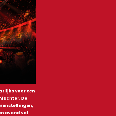
rlijks voor een
nluchter. De
menstellingen,
en avond vol