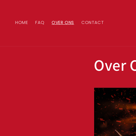
Meteen
naar de
content
HOME
FAQ
OVER ONS
CONTACT
Over 