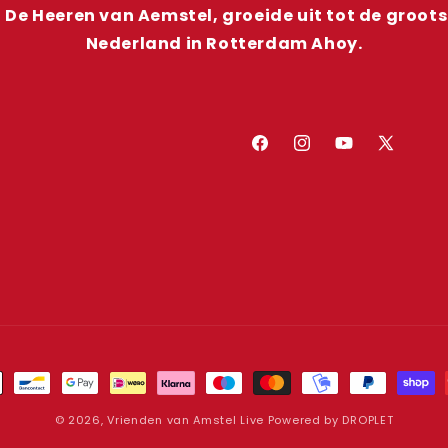
 De Heeren van Aemstel, groeide uit tot de groot
Nederland in Rotterdam Ahoy.
Facebook
Instagram
YouTube
X
(voorhee
Twitter)
thoden
© 2026,
Vrienden van Amstel Live
Powered by
DROPLET