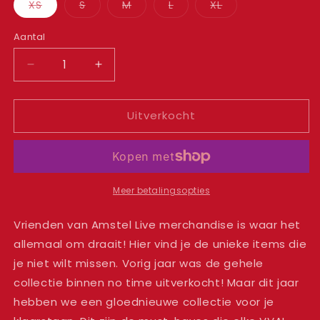
Variant
Variant
Variant
Variant
Variant
XS
S
M
L
XL
uitverkocht
uitverkocht
uitverkocht
uitverkocht
uitverkocht
of
of
of
of
of
niet
niet
niet
niet
niet
Aantal
beschikbaar
beschikbaar
beschikbaar
beschikbaar
beschikbaar
Aantal
Aantal
verlagen
verhogen
voor
voor
Uitverkocht
Vriendin
Vriendin
tee
tee
white
white
Meer betalingsopties
Vrienden van Amstel Live merchandise is waar het
allemaal om draait! Hier vind je de unieke items die
je niet wilt missen. Vorig jaar was de gehele
collectie binnen no time uitverkocht! Maar dit jaar
hebben we een gloednieuwe collectie voor je